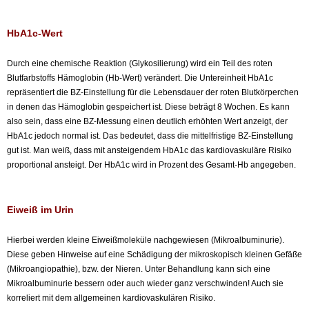
HbA1c-Wert
Durch eine chemische Reaktion (Glykosilierung) wird ein Teil des roten
Blutfarbstoffs Hämoglobin (Hb-Wert) verändert. Die Untereinheit HbA1c
repräsentiert die BZ-Einstellung für die Lebensdauer der roten Blutkörperchen
in denen das Hämoglobin gespeichert ist. Diese beträgt 8 Wochen. Es kann
also sein, dass eine BZ-Messung einen deutlich erhöhten Wert anzeigt, der
HbA1c jedoch normal ist. Das bedeutet, dass die mittelfristige BZ-Einstellung
gut ist. Man weiß, dass mit ansteigendem HbA1c das kardiovaskuläre Risiko
proportional ansteigt. Der HbA1c wird in Prozent des Gesamt-Hb angegeben.
Eiweiß im Urin
Hierbei werden kleine Eiweißmoleküle nachgewiesen (Mikroalbuminurie).
Diese geben Hinweise auf eine Schädigung der mikroskopisch kleinen Gefäße
(Mikroangiopathie), bzw. der Nieren. Unter Behandlung kann sich eine
Mikroalbuminurie bessern oder auch wieder ganz verschwinden! Auch sie
korreliert mit dem allgemeinen kardiovaskulären Risiko.