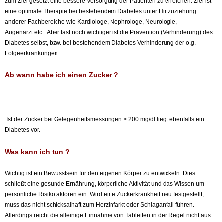
zum Ziel gesetzt eine bessere Versorgung der Patienten zu erreichen. Ziel ist
eine optimale Therapie bei bestehendem Diabetes unter Hinzuziehung
anderer Fachbereiche wie Kardiologe, Nephrologe, Neurologie,
Augenarzt etc.. Aber fast noch wichtiger ist die Prävention (Verhinderung) des
Diabetes selbst, bzw. bei bestehendem Diabetes Verhinderung der o.g.
Folgeerkrankungen.
Ab wann habe ich einen Zucker ?
Ist der Zucker bei Gelegenheitsmessungen > 200 mg/dl liegt ebenfalls ein
Diabetes vor.
Was kann ich tun ?
Wichtig ist ein Bewusstsein für den eigenen Körper zu entwickeln. Dies
schließt eine gesunde Ernährung, körperliche Aktivität und das Wissen um
persönliche Risikofaktoren ein. Wird eine Zuckerkrankheit neu festgestellt,
muss das nicht schicksalhaft zum Herzinfarkt oder Schlaganfall führen.
Allerdings reicht die alleinige Einnahme von Tabletten in der Regel nicht aus