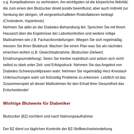
o.g. Komplikationen zu verhindern. Am wichtigsten ist die körperliche Aktivität,
die zum einen den Blutzucker direkt positiv beeinflusst, aber auch indirekt zur
Senkung der übrigen, oft vergesellschafteten Risikofaktoren beiträgt
(Cholesterin, Hypertonie).
Nehmen Sie aktiv an der Diabetes-Behandlung teil. Sprechen Sie mit Ihrem
Hausarzt über die Ergebnisse der Laborkontrollen und weitere nötige
Maßnahmen wie z.B. Facharztvorstellungen. Wiegen Sie sich regelmäßig,
messen Sie Ihren Blutdruck. Machen Sie einen Plan was Sie als nächstes
erreichen wollen (z.B. Gewichtsabnahme, Blutzucker-Zielwert,
Ernährungsumstellung). Seien Sie hierbei realistisch und setzen sich nicht
selbst zu stark unter Zeit- und Erfolgsdruck. Nehmen Sie das Angebot von
Diabetes-Schwerpunktpraxen wahr. Nehmen Sie regelmäßig Herz-Kreislauf-
Untersuchungen wahr um frühzeitig Probleme zu erkennen. Letztlich ist das
Zusammenspiel all dieser Maßnahmen für den Erhalt Ihrer Gesundheit das
Entscheidende!
Wichtige
Blutwerte für Diabetiker
Blutzucker (BZ) nüchtern und nach Nahrungsaufnahme:
Der BZ dient zur täglichen Kontrolle der BZ-Stoffwechseleinstellung