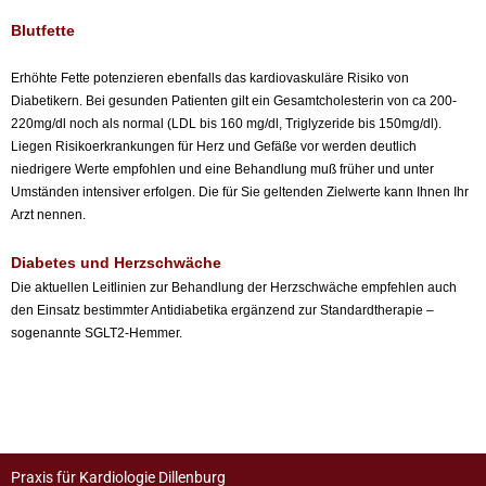
Blutfette
Erhöhte Fette potenzieren ebenfalls das kardiovaskuläre Risiko von
Diabetikern. Bei gesunden Patienten gilt ein Gesamtcholesterin von ca 200-
220mg/dl noch als normal (LDL bis 160 mg/dl, Triglyzeride bis 150mg/dl).
Liegen Risikoerkrankungen für Herz und Gefäße vor werden deutlich
niedrigere Werte empfohlen und eine Behandlung muß früher und unter
Umständen intensiver erfolgen. Die für Sie geltenden Zielwerte kann Ihnen Ihr
Arzt nennen.
Diabetes und Herzschwäche
Die aktuellen Leitlinien zur Behandlung der Herzschwäche empfehlen auch
den Einsatz bestimmter Antidiabetika ergänzend zur Standardtherapie –
sogenannte SGLT2-Hemmer.
Praxis für Kardiologie Dillenburg